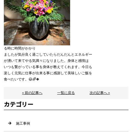
る時に時間がかかり
ましたが気分良く過ごしていたらだんだんとエネルギー
が湧いて来てやる気満々になりました。身体と感情は
いつも繋がっている事を身体が教えてくれます。今日も
楽しく元気に仕事が出来る事に感謝して美味しいご飯を
食べたいです。😃🌈🍀
« 前の記事へ
一覧に戻る
次の記事へ »
カテゴリー
施工事例